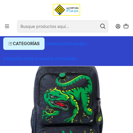
Envío gratis para compras superiores a $ 400.000
Inicio
Ropa y Accesorios
Equipajes, Bolsos y Carteras
Morrales y Portafolios
Morrales
Morral Totto Rex Dino M
CATEGORÍAS
Contacto
Información
Campaña únete a nuestra comunidad