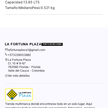
Capacidad
:
13.85 LTS
Tamaño
:
Mediano
Peso
:
0.521 kg
LA FORTUNA PLAZA
PUNTO DE RECOGIDA
lafortunaplaza1@gmail.com
+573226003882
La Fortuna Plaza
Cl. 10 # 9-67
763560 Florida - Florida
Valle del Cauca - Colombia
Ver más detalles
Tienda multimarca donde encontraras todo en un solo lugar. Aquí
encontraras todo lo relacionado con papelería, fotocopias, escáner,