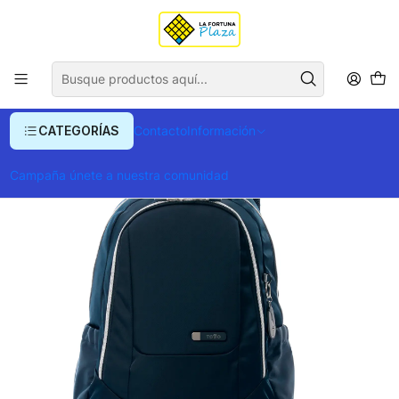
Envío gratis para compras superiores a $ 400.000
Inicio
Ropa y Accesorios
Equipajes, Bolsos y Carteras
Morrales y Portafolios
Morrales
Morral Totto Goctal Twill 2.0
CATEGORÍAS
Contacto
Información
Campaña únete a nuestra comunidad