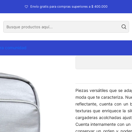
olios
Morral Velez Ryn Manifiesto
Envío gratis para compras superiores a $ 400.000
Morra
tra comunidad
Piezas versátiles que se ada
moda que te caracteriza. Nue
reflectante, cuenta con un 
texturas que enriquece la si
cargaderas acolchadas ajust
Cuenta internamente con un c
conservar un orden y poder 