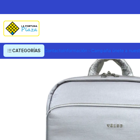
Inicio
Ropa y Accesorios
Equipajes, Bolsos y Carteras
Morrales y Portaf
CATEGORÍAS
Contacto
Información
Campaña únete a nues