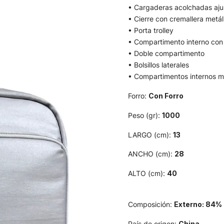
• Cargaderas acolchadas aju
• Cierre con cremallera metál
• Porta trolley
• Compartimento interno con 
• Doble compartimento
• Bolsillos laterales
• Compartimentos internos mu
Forro:
Con Forro
Peso (gr):
1000
LARGO (cm):
13
ANCHO (cm):
28
ALTO (cm):
40
Composición:
Externo: 84% 
País de origen:
China