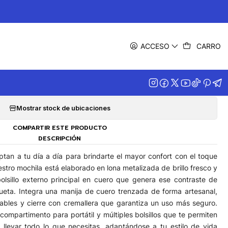
|
l Velez Ryn Manifiesto
ACCESO
CARRO
Agregar a la lista de favoritos
Mostrar stock de ubicaciones
COMPARTIR ESTE PRODUCTO
DESCRIPCIÓN
ptan a tu día a día para brindarte el mayor confort con el toque
stro mochila está elaborado en lona metalizada de brillo fresco y
bolsillo externo principal en cuero que genera ese contraste de
lueta. Integra una manija de cuero trenzada de forma artesanal,
ables y cierre con cremallera que garantiza un uso más seguro.
ompartimento para portátil y múltiples bolsillos que te permiten
llevar todo lo que necesitas, adaptándose a tu estilo de vida