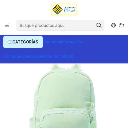
Envío gratis para compras superiores a $ 400.000
Inicio
Ropa y Accesorios
Equipajes, Bolsos y Carteras
Morrales y Portafolios
Morrales
Morral Yuen 2.0
CATEGORÍAS
Contacto
Información
Campaña únete a nuestra comunidad