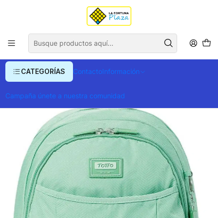
Envío gratis para compras superiores a $ 400.000
Inicio
Ropa y Accesorios
Equipajes, Bolsos y Carteras
Morrales y Portafolios
Morrales
Morral Zimval L
CATEGORÍAS
Contacto
Información
Campaña únete a nuestra comunidad