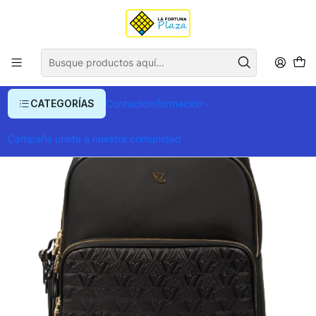
Envío gratis para compras superiores a $ 400.000
Inicio
Ropa y Accesorios
Equipajes, Bolsos y Carteras
Morrales y Portafolios
Morrales
Morral Velez Femenino
CATEGORÍAS
Contacto
Información
Campaña únete a nuestra comunidad