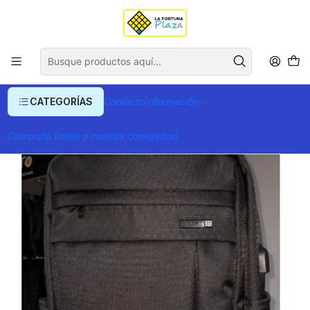
Envío gratis para compras superiores a $ 400.000
Inicio
Ropa y Accesorios
Equipajes, Bolsos y Carteras
Morrales y Portafolios
Morrales
Morral_Klauss
CATEGORÍAS
Contacto
Información
Campaña únete a nuestra comunidad