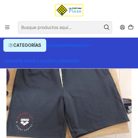
Envío gratis para compras superiores a $ 400.000
Inicio
Ropa y Accesorios
Ropa deportiva
Muhammad Ali Bermuda Gris
CATEGORÍAS
Contacto
Información
Campaña únete a nuestra comunidad