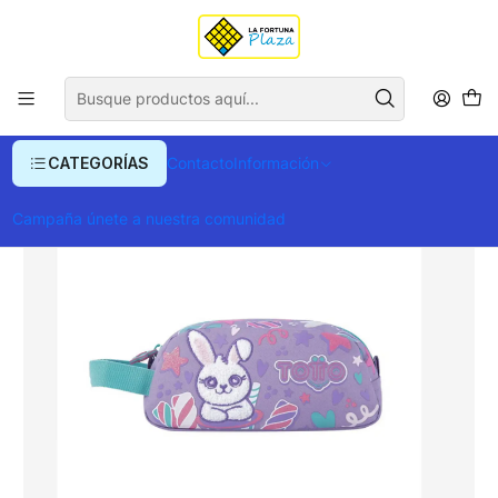
Envío gratis para compras superiores a $ 400.000
Inicio
Arte, Papelería y Mercería
Papelería
Cartucheras
Multiuso Bonnie Gomy
CATEGORÍAS
Contacto
Información
Campaña únete a nuestra comunidad