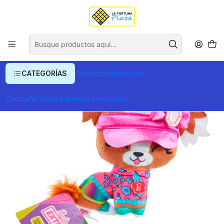
Envío gratis para compras superiores a $ 400.000
Inicio
Juegos y Jueguetes
Muñecos y Muñecas
Peluches Barbie Fantasy Fashion Friends
CATEGORÍAS
Contacto
Información
Campaña únete a nuestra comunidad