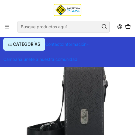
Envío gratis para compras superiores a $ 400.000
Inicio
Ropa y Accesorios
Equipajes, Bolsos y Carteras
Billeteras y Monederos
Billeteras
Porta Celular Genova
CATEGORÍAS
Contacto
Información
Campaña únete a nuestra comunidad