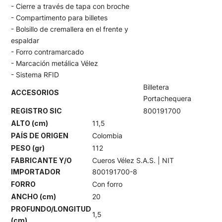
- Cierre a través de tapa con broche
- Compartimento para billetes
- Bolsillo de cremallera en el frente y
espaldar
- Forro contramarcado
- Marcación metálica Vélez
- Sistema RFID
Billetera
ACCESORIOS
Portachequera
REGISTRO SIC
800191700
ALTO (cm)
11,5
PAÍS DE ORIGEN
Colombia
PESO (gr)
112
FABRICANTE Y/O
Cueros Vélez S.A.S. | NIT
IMPORTADOR
800191700-8
FORRO
Con forro
ANCHO (cm)
20
PROFUNDO/LONGITUD
1,5
(cm)