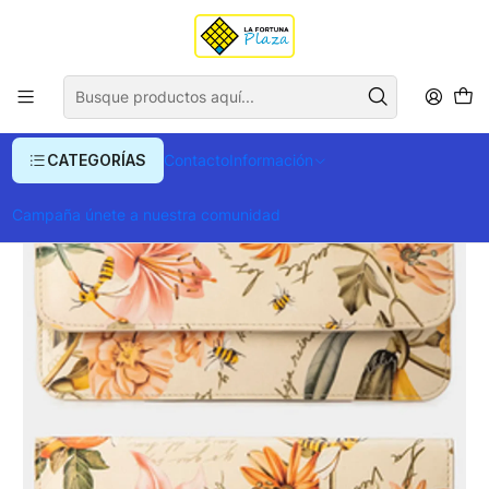
Envío gratis para compras superiores a $ 400.000
Inicio
Ropa y Accesorios
Equipajes, Bolsos y Carteras
Billeteras y Monederos
Porta Chequera Savana
CATEGORÍAS
Contacto
Información
Campaña únete a nuestra comunidad