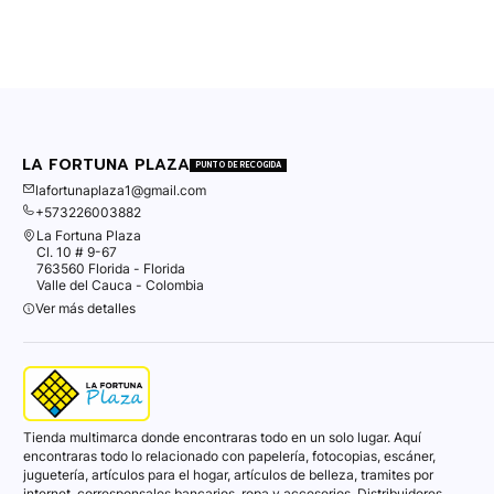
LA FORTUNA PLAZA
PUNTO DE RECOGIDA
lafortunaplaza1@gmail.com
+573226003882
La Fortuna Plaza
Cl. 10 # 9-67
763560 Florida - Florida
Valle del Cauca - Colombia
Ver más detalles
Tienda multimarca donde encontraras todo en un solo lugar. Aquí
encontraras todo lo relacionado con papelería, fotocopias, escáner,
juguetería, artículos para el hogar, artículos de belleza, tramites por
internet, corresponsales bancarios, ropa y accesorios. Distribuidores