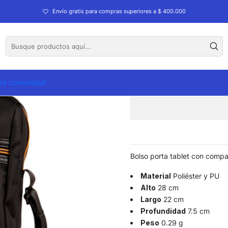
ablet Lugano Venture
Envío gratis para compras superiores a $ 400.000
Porta
tra comunidad
Bolso porta tablet con compar
Material
Poliéster y PU
Alto
28 cm
Largo
22 cm
Profundidad
7.5 cm
Peso
0.29 g