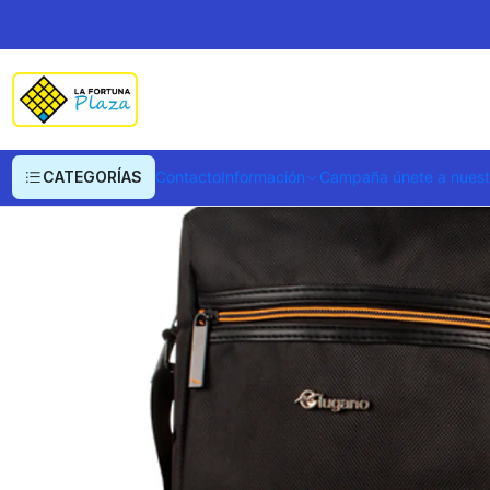
Inicio
Ropa y Accesorios
Equipajes, Bolsos y Carteras
Bolsos
Porta T
CATEGORÍAS
Contacto
Información
Campaña únete a nues