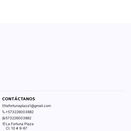
CONTÁCTANOS
lafortunaplaza1@gmail.com
+573226003882
573226003882
La Fortuna Plaza
Cl. 10 # 9-67