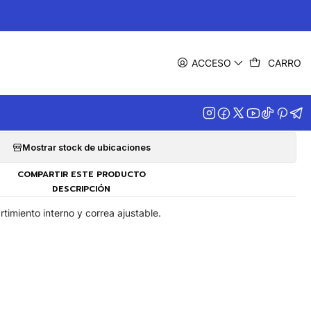
|
 Tablet Lugano Venture
ACCESO
CARRO
Agregar a la lista de favoritos
Mostrar stock de ubicaciones
COMPARTIR ESTE PRODUCTO
DESCRIPCIÓN
timiento interno y correa ajustable.