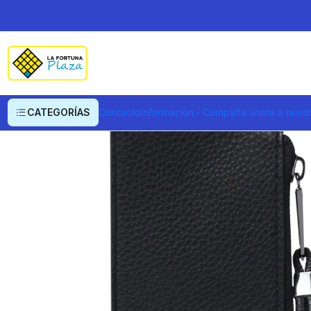
Inicio
Ropa y Accesorios
Equipajes, Bolsos y Carteras
Portadocumentos
CATEGORÍAS
Contacto
Información
Campaña únete a nues