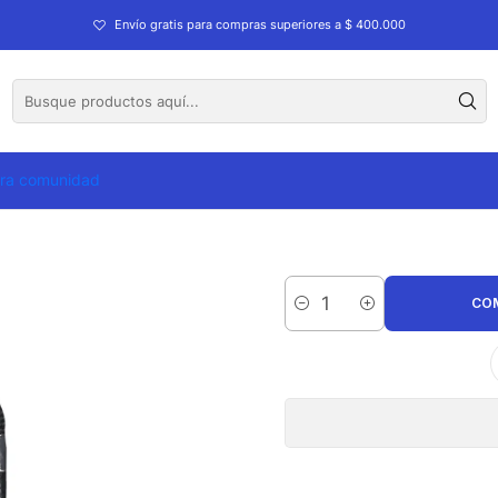
Portadocumentos Totto Smooth con RFID Blocker
Envío gratis para compras superiores a $ 400.000
Portadocum
tra comunidad
CO
Cantidad