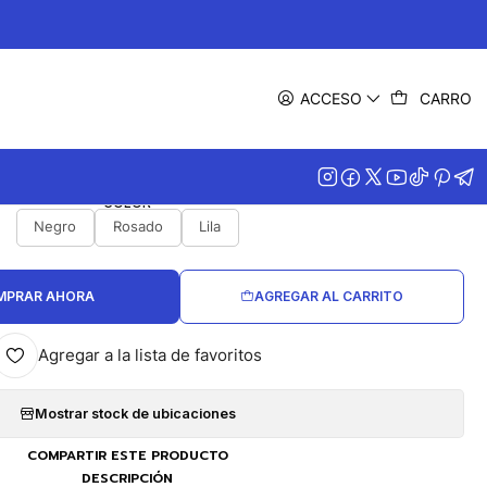
|
entos Totto Smooth con RFID
ACCESO
CARRO
Blocker
COLOR
Negro
Rosado
Lila
MPRAR AHORA
AGREGAR AL CARRITO
Agregar a la lista de favoritos
Mostrar stock de ubicaciones
COMPARTIR ESTE PRODUCTO
DESCRIPCIÓN