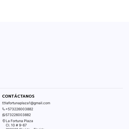
CONTÁCTANOS
lafortunaplaza1@gmail.com
+573226003882
573226003882
La Fortuna Plaza
Cl. 10 # 9-67