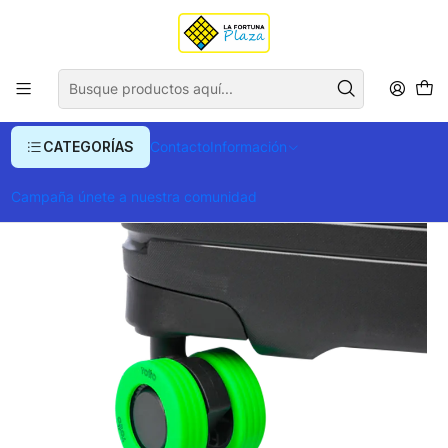
Envío gratis para compras superiores a $ 400.000
Inicio
Ropa y Accesorios
Equipajes, Bolsos y Carteras
Equipaje y Accesorios de Viaje
PROTECTOR RUEDAS GUM X4 ACCESORIO VIAJE
CATEGORÍAS
Contacto
Información
Campaña únete a nuestra comunidad