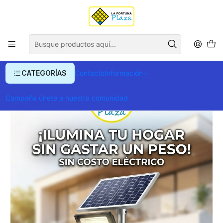
Envío gratis para compras superiores a $ 400.000
Inicio
Tecnologia
Solar
Reflector Solar LED de Alta Potencia con Control Remoto y Panel
Independiente
CATEGORÍAS
Contacto
Información
Campaña únete a nuestra comunidad