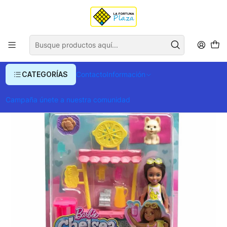
Envío gratis para compras superiores a $ 400.000
Inicio
Juegos y Jueguetes
Muñecos y Muñecas
Muñecas y Bebotes
Set de Juego Barbie Chelsea Puesto de Limonada
CATEGORÍAS
Contacto
Información
Campaña únete a nuestra comunidad