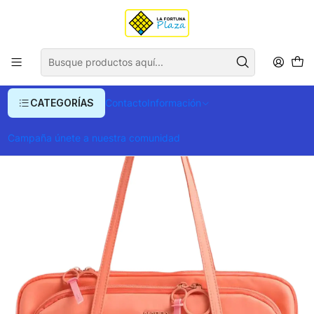
Envío gratis para compras superiores a $ 400.000
Inicio
Ropa y Accesorios
Equipajes, Bolsos y Carteras
Bolsos
Shopping Net Restorative
CATEGORÍAS
Contacto
Información
Campaña únete a nuestra comunidad