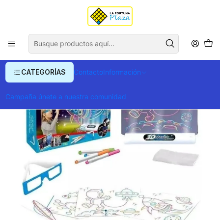
Envío gratis para compras superiores a $ 400.000
Inicio
Juegos y Jueguetes
Tablero De Dibujo 3D
CATEGORÍAS
Contacto
Información
Campaña únete a nuestra comunidad