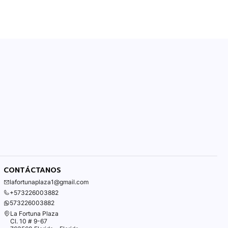
CONTÁCTANOS
lafortunaplaza1@gmail.com
+573226003882
573226003882
La Fortuna Plaza
Cl. 10 # 9-67