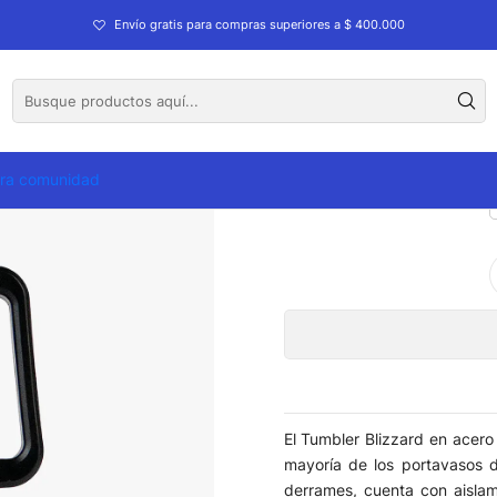
Envío gratis para compras superiores a $ 400.000
Termo 
tra comunidad
El Tumbler Blizzard en acer
mayoría de los portavasos d
derrames, cuenta con aislam