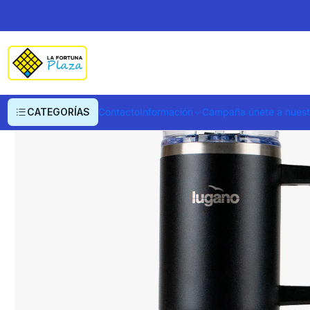
Inicio
Deportes y Fitness
Botellas
Termo Pitillo Blizzard 1200 ml
CATEGORÍAS
Contacto
Información
Campaña únete a nues