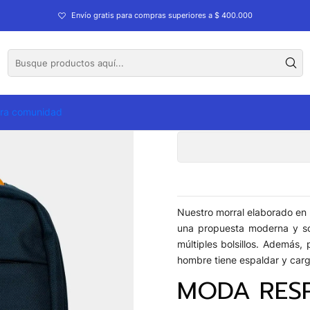
rios de Viaje
Maletas
Tula Morral Velez Ginger Retro
Envío gratis para compras superiores a $ 400.000
Tula M
tra comunidad
Nuestro morral elaborado en l
una propuesta moderna y sof
múltiples bolsillos. Además, 
hombre tiene espaldar y car
MODA RES