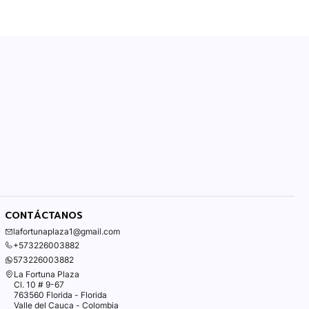
CONTÁCTANOS
lafortunaplaza1@gmail.com
+573226003882
573226003882
La Fortuna Plaza
Cl. 10 # 9-67
763560 Florida - Florida
Valle del Cauca - Colombia