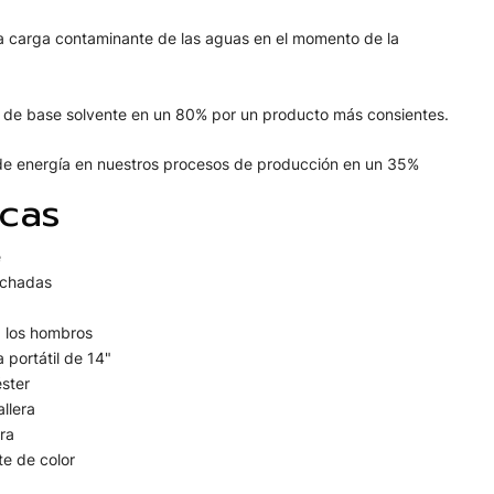
 carga contaminante de las aguas en el momento de la
s de base solvente en un 80% por un producto más consientes.
e energía en nuestros procesos de producción en un 35%
icas
e
lchadas
a los hombros
 portátil de 14"
éster
allera
era
te de color