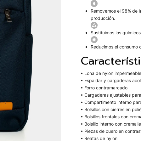
Removemos el 98% de la
producción.
Sustituimos los químico
Reducimos el consumo d
Característ
• Lona de nylon impermeabl
• Espaldar y cargaderas aco
• Forro contramarcado
• Cargaderas ajustables par
• Compartimento interno para
• Bolsillos con cierres en poli
• Bolsillos frontales con crem
• Bolsillo interno con cremall
• Piezas de cuero en contras
• Reatas de nylon