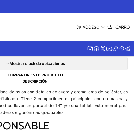
|
orral Velez Ginger Retro
ACCESO
CARRO
Agregar a la lista de favoritos
Mostrar stock de ubicaciones
COMPARTIR ESTE PRODUCTO
DESCRIPCIÓN
ona de nylon con detalles en cuero y cremalleras de poliéster, es
isticada. Tiene 2 compartimentos principales con cremallera y
podrás llevar un portátil de 14'' y/o una tablet. Este morral para
gaderas ergonómicas graduables.
PONSABLE