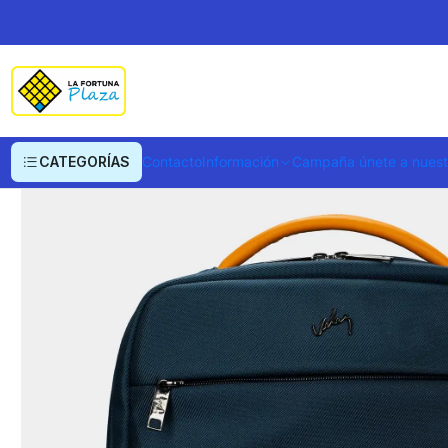
Inicio
Ropa y Accesorios
Equipajes, Bolsos y Carteras
Equipaje y Acceso
CATEGORÍAS
Contacto
Información
Campaña únete a nues