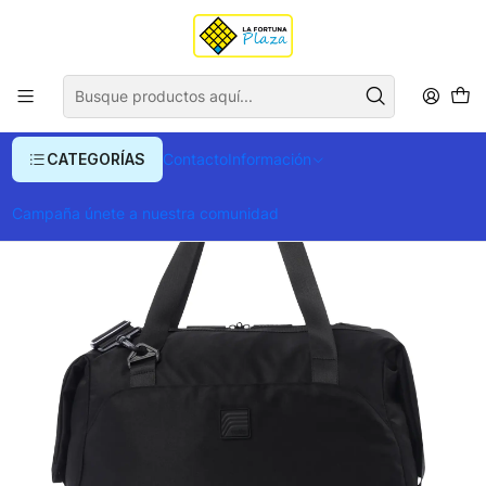
Envío gratis para compras superiores a $ 400.000
Inicio
Ropa y Accesorios
Equipajes, Bolsos y Carteras
Morrales y Portafolios
Morrales
Tulas
Tula Totto Weekender M
CATEGORÍAS
Contacto
Información
Campaña únete a nuestra comunidad