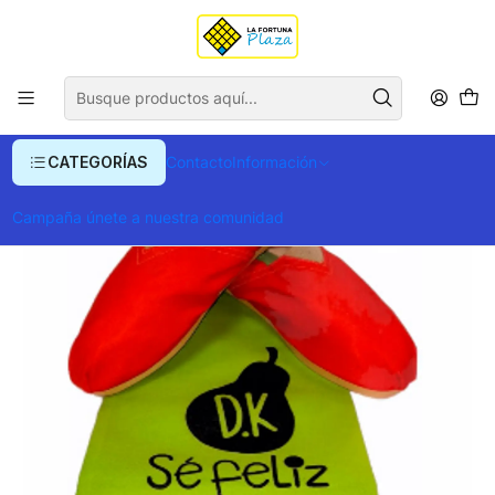
Envío gratis para compras superiores a $ 400.000
Inicio
Ropa y Accesorios
Alpargatas
Zapato Pera D.K Naranja
CATEGORÍAS
Contacto
Información
Campaña únete a nuestra comunidad