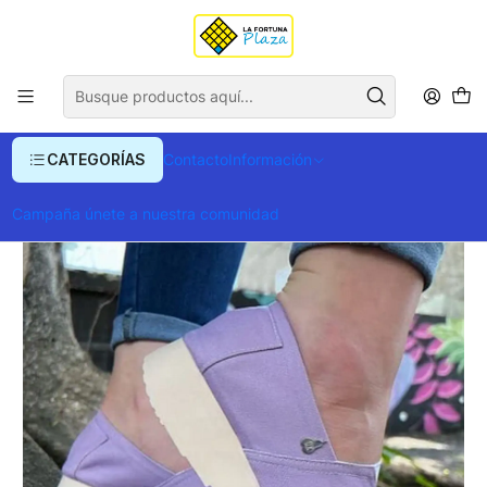
Envío gratis para compras superiores a $ 400.000
Inicio
Ropa y Accesorios
Alpargatas
Zapato Pera D.K Plataforma Lila
CATEGORÍAS
Contacto
Información
Campaña únete a nuestra comunidad