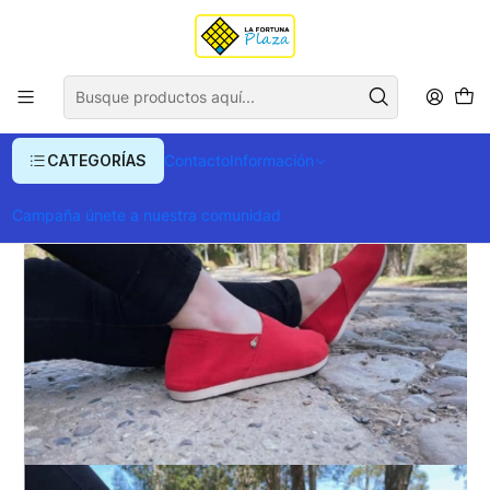
Envío gratis para compras superiores a $ 400.000
Inicio
Ropa y Accesorios
Alpargatas
Zapato Pera D.K Rojo
CATEGORÍAS
Contacto
Información
Campaña únete a nuestra comunidad