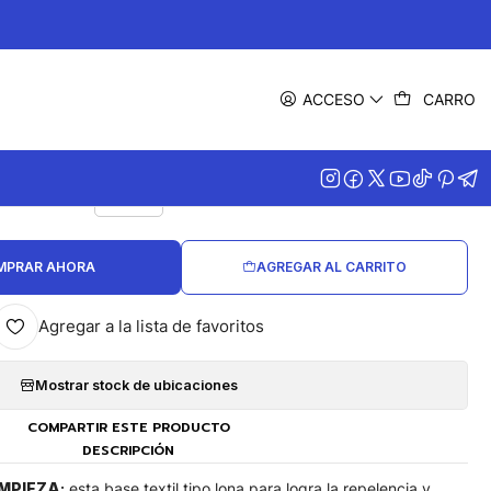
|
 Pera D.K Rosado Flores
ACCESO
CARRO
TALLA
T-35
MPRAR AHORA
AGREGAR AL CARRITO
Agregar a la lista de favoritos
Mostrar stock de ubicaciones
COMPARTIR ESTE PRODUCTO
DESCRIPCIÓN
MPIEZA
:
esta base textil tipo lona para logra la repelencia y