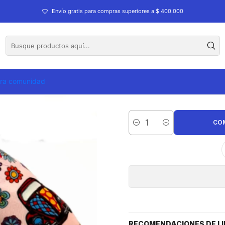
Envío gratis para compras superiores a $ 400.000
Zapato
tra comunidad
CO
Cantidad
RECOMENDACIONES DE LI