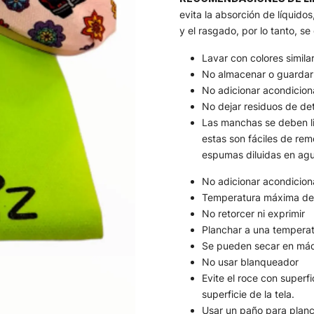
evita la absorción de líquidos,
y el rasgado, por lo tanto, s
Lavar con colores simila
No almacenar o guardar
No adicionar acondicion
No dejar residuos de det
Las manchas se deben lim
estas son fáciles de re
espumas diluidas en agu
No adicionar acondicion
Temperatura máxima de
No retorcer ni exprimir
Planchar a una temperat
Se pueden secar en máqu
No usar blanqueador
Evite el roce con superf
superficie de la tela.
Usar un paño para planc