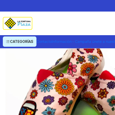
Inicio
Ropa y Accesorios
Alpargatas
Zapato Pera D.K Rosado Flores
CATEGORÍAS
Contacto
Información
Campaña únete a nues