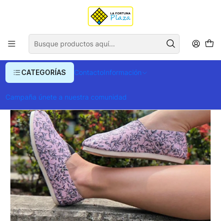
Envío gratis para compras superiores a $ 400.000
Inicio
Ropa y Accesorios
Alpargatas
Zapato Pera D.K Rosado Ramitas
CATEGORÍAS
Contacto
Información
Campaña únete a nuestra comunidad